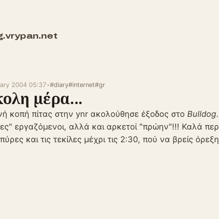
g.vrypan.net
uary 2004 05:37
•
#diary
#internet
#gr
ολη μέρα...
νή κοπή πίτας στην ynr ακολούθησε έξοδος στο
Bulldog
ες" εργαζόμενοι, αλλά και αρκετοί "πρώην"!!! Καλά π
μπύρες και τις τεκίλες μέχρι τις 2:30, πού να βρείς όρεξ
;