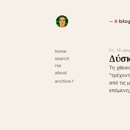
blo
Fri, 16 Jan
home
Δύσκ
search
rss
Τη χθεσι
about
"τρέχοντ
archive
από τις 
επόμενη