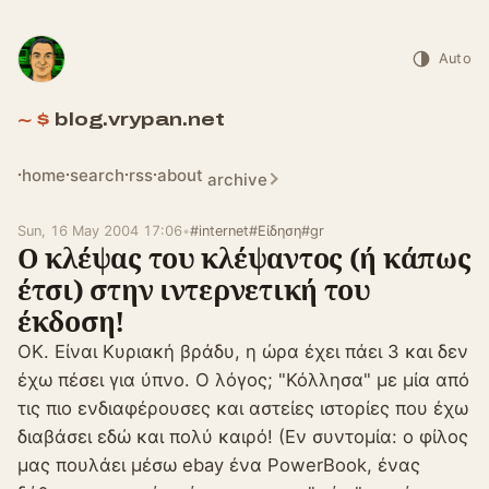
Auto
blog.vrypan.net
home
search
rss
about
archive
Sun, 16 May 2004 17:06
•
#internet
#Είδηση
#gr
Ο κλέψας του κλέψαντος (ή κάπως
έτσι) στην ιντερνετική του
έκδοση!
ΟΚ. Είναι Κυριακή βράδυ, η ώρα έχει πάει 3 και δεν
έχω πέσει για ύπνο. Ο λόγος; "Κόλλησα" με μία από
τις πιο ενδιαφέρουσες και αστείες ιστορίες που έχω
διαβάσει εδώ και πολύ καιρό! (Εν συντομία: ο φίλος
μας πουλάει μέσω ebay ένα PowerBook, ένας