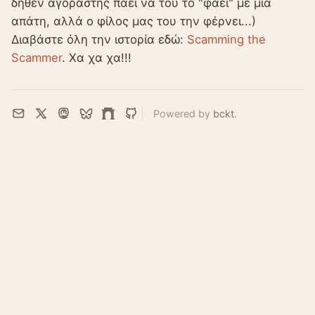
δήθεν αγοραστής πάει να του το "φάει" με μία
απάτη, αλλά ο φίλος μας του την φέρνει...)
Διαβάστε όλη την ιστορία εδώ:
Scamming the
Scammer
. Χα χα χα!!!
Powered by
bckt
.
Email
X
Mastodon
Bluesky
Farcaster
GitHub