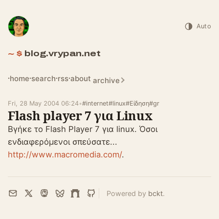
Auto
blog.vrypan.net
home
search
rss
about
archive
Fri, 28 May 2004 06:24
•
#internet
#linux
#Είδηση
#gr
Flash player 7 για Linux
Βγήκε το Flash Player 7 για linux. Όσοι
ενδιαφερόμενοι σπεύσατε...
http://www.macromedia.com/
.
Powered by
bckt
.
Email
X
Mastodon
Bluesky
Farcaster
GitHub