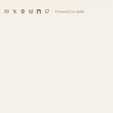
Powered by
bckt
.
Email
X
Mastodon
Bluesky
Farcaster
GitHub