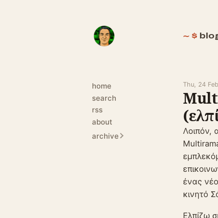
blo
Thu, 24 Fe
home
Mult
search
rss
(ελπ
about
Λοιπόν, 
archive
Multiram
εμπλεκόμ
επικοινω
ένας νέο
κινητό Σ
Ελπίζω σ