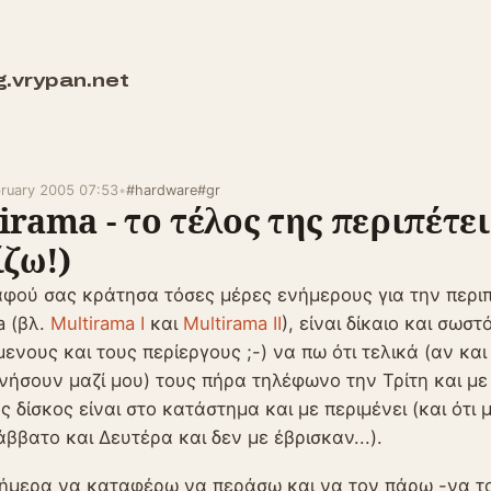
g.vrypan.net
bruary 2005 07:53
•
#hardware
#gr
irama - το τέλος της περιπέτε
ίζω!)
αφού σας κράτησα τόσες μέρες ενήμερους για την περιπ
a (βλ.
Multirama I
και
Multirama II
), είναι δίκαιο και σωστ
ενους και τους περίεργους ;-) να πω ότι τελικά (αν και
νήσουν μαζί μου) τους πήρα τηλέφωνο την Τρίτη και μ
ς δίσκος είναι στο κατάστημα και με περιμένει (και ότι
άββατο και Δευτέρα και δεν με έβρισκαν...).
ήμερα να καταφέρω να περάσω και να τον πάρω -να τ