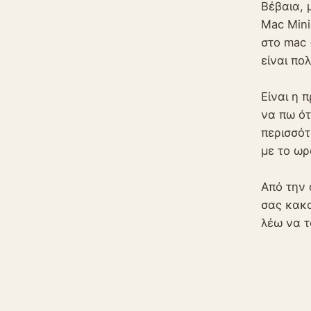
Βέβαια, 
Mac Mini
στο mac 
είναι πολ
Είναι η 
να πω ότ
περισσότ
με το ωρ
Από την 
σας κακο
λέω να τ