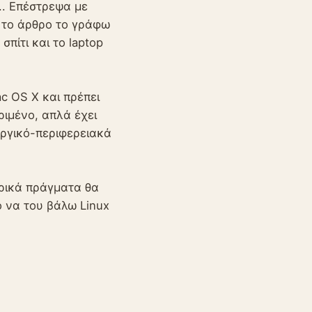
.. Επέστρεψα με
τό το άρθρο το γράφω
πίτι και το laptop
c OS X και πρέπει
ριμένο, απλά έχει
υργικό-περιφερειακά
ερικά πράγματα θα
 να του βάλω Linux