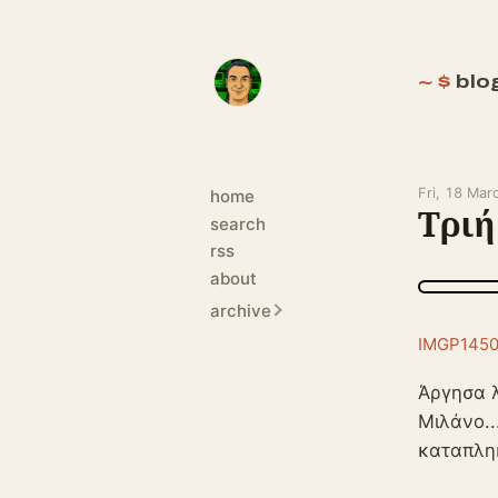
blo
Fri, 18 Ma
home
Τριή
search
rss
about
archive
IMGP145
Άργησα λ
Μιλάνο..
καταπληκ