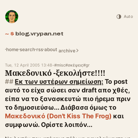
Auto
blog.vrypan.net
home
search
rss
about
archive
Tue, 12 April 2005 13:48
•
#misc
#σκέψεις
#gr
Μακεδονικό -ξεκολήστε!!!!
Εκ των υστέρων σημείωση:
Το post
αυτό το είχα σώσει σαν draft απο χθές,
είπα να το ξανασκευτώ πιο ήρεμα πριν
το δημοσιεύσω... Διάβασα όμως το
Μακεδονικό (Don't Kiss The Frog)
και
συμφωνώ. Ορίστε λοιπόν...