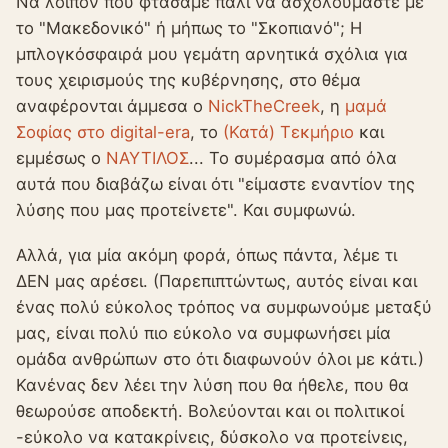
Να λοιπόν που φτάσαμε πάλι να ασχολούμαστε με
το "Μακεδονικό" ή μήπως το "Σκοπιανό"; Η
μπλογκόσφαιρά μου γεμάτη αρνητικά σχόλια για
τους χειρισμούς της κυβέρνησης, στο θέμα
αναφέρονται άμμεσα ο
NickTheCreek
, η
μαμά
Σοφίας στο digital-era
, το
(Κατά) Τεκμήριο
και
εμμέσως ο
ΝΑΥΤΙΛΟΣ
... Το συμέρασμα από όλα
αυτά που διαβάζω είναι ότι "είμαστε εναντίον της
λύσης που μας προτείνετε". Και συμφωνώ.
Αλλά, για μία ακόμη φορά, όπως πάντα, λέμε τι
ΔΕΝ μας αρέσει. (Παρεπιπτώντως, αυτός είναι και
ένας πολύ εύκολος τρόπος να συμφωνούμε μεταξύ
μας, είναι πολύ πιο εύκολο να συμφωνήσει μία
ομάδα ανθρώπων στο ότι διαφωνούν όλοι με κάτι.)
Κανένας δεν λέει την λύση που θα ήθελε, που θα
θεωρούσε αποδεκτή. Βολεύονται και οι πολιτικοί
-εύκολο να κατακρίνεις, δύσκολο να προτείνεις,