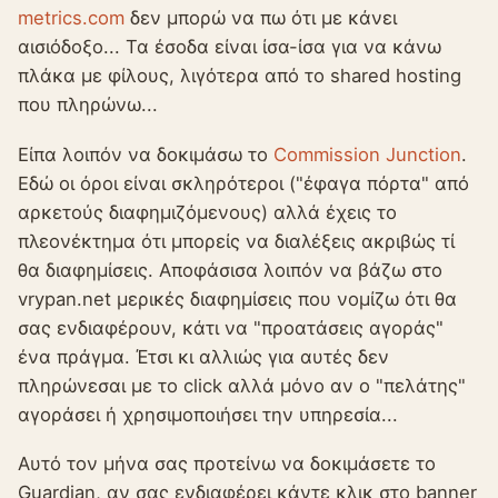
metrics.com
δεν μπορώ να πω ότι με κάνει
αισιόδοξο... Τα έσοδα είναι ίσα-ίσα για να κάνω
πλάκα με φίλους, λιγότερα από το shared hosting
που πληρώνω...
Είπα λοιπόν να δοκιμάσω το
Commission Junction
.
Εδώ οι όροι είναι σκληρότεροι ("έφαγα πόρτα" από
αρκετούς διαφημιζόμενους) αλλά έχεις το
πλεονέκτημα ότι μπορείς να διαλέξεις ακριβώς τί
θα διαφημίσεις. Αποφάσισα λοιπόν να βάζω στο
vrypan.net μερικές διαφημίσεις που νομίζω ότι θα
σας ενδιαφέρουν, κάτι να "προατάσεις αγοράς"
ένα πράγμα. Έτσι κι αλλιώς για αυτές δεν
πληρώνεσαι με το click αλλά μόνο αν ο "πελάτης"
αγοράσει ή χρησιμοποιήσει την υπηρεσία...
Αυτό τον μήνα σας προτείνω να δοκιμάσετε το
Guardian, αν σας ενδιαφέρει κάντε κλικ στο banner