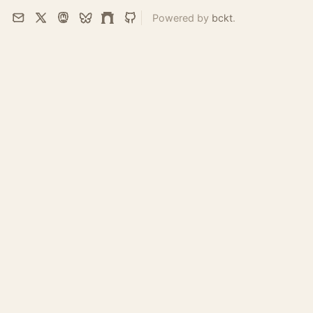
Powered by
bckt
.
Email
X
Mastodon
Bluesky
Farcaster
GitHub