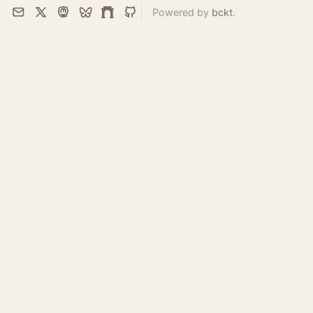
Powered by
bckt
.
Email
X
Mastodon
Bluesky
Farcaster
GitHub