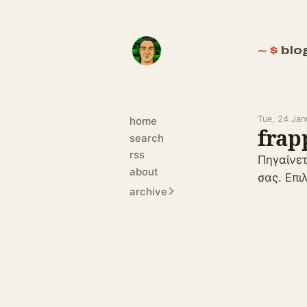
blo
Tue, 24 Ja
home
frap
search
rss
Πηγαίνε
about
σας. Επιλ
archive