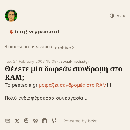
Auto
blog.vrypan.net
home
search
rss
about
archive
Tue, 21 February 2006 15:35
•
#social-media
#gr
Θέλετε μία δωρεάν συνδρομή στο
RAM;
Το pestaola.gr
μοιράζει συνδρομές στο RAM
!!!
Πολύ ενδιαφέρουσσα συνεργασία...
Powered by
bckt
.
Email
X
Mastodon
Bluesky
Farcaster
GitHub