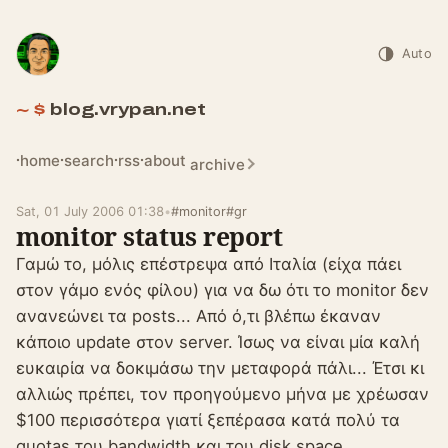
Auto
blog.vrypan.net
home
search
rss
about
archive
Sat, 01 July 2006 01:38
•
#monitor
#gr
monitor status report
Γαμώ το, μόλις επέστρεψα από Ιταλία (είχα πάει
στον γάμο ενός φίλου) για να δω ότι το monitor δεν
ανανεώνει τα posts... Από ό,τι βλέπω έκαναν
κάποιο update στον server. Ίσως να είναι μία καλή
ευκαιρία να δοκιμάσω την μεταφορά πάλι... Έτσι κι
αλλιώς πρέπει, τον προηγούμενο μήνα με χρέωσαν
$100 περισσότερα γιατί ξεπέρασα κατά πολύ τα
quotas του bandwidth και του disk space...