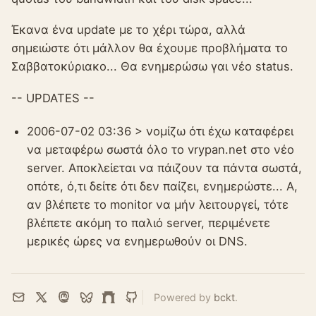
Έκανα ένα update με το χέρι τώρα, αλλά
σημειώστε ότι μάλλον θα έχουμε προβλήματα το
Σαββατοκύριακο... Θα ενημερώσω γαι νέο status.
-- UPDATES --
2006-07-02 03:36 > νομίζω ότι έχω καταφέρει
να μεταφέρω σωστά όλο το vrypan.net στο νέο
server. Αποκλείεται να πάιζουν τα πάντα σωστά,
οπότε, ό,τι δείτε ότι δεν παίζει, ενημερώστε... Α,
αν βλέπετε το monitor να μήν λειτουργεί, τότε
βλέπετε ακόμη το παλιό server, περιμένετε
μερικές ώρες να ενημερωθούν οι DNS.
Powered by
bckt
.
Email
X
Mastodon
Bluesky
Farcaster
GitHub