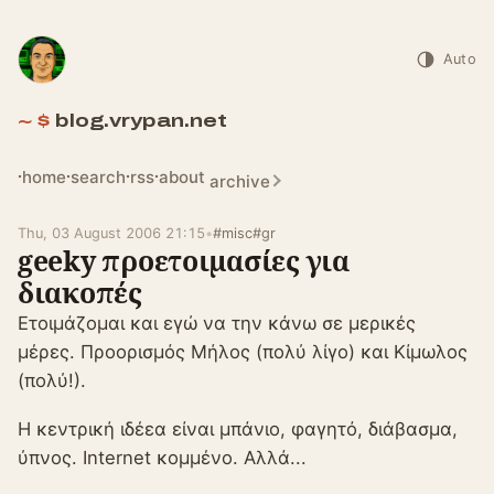
Auto
blog.vrypan.net
home
search
rss
about
archive
Thu, 03 August 2006 21:15
•
#misc
#gr
geeky προετοιμασίες για
διακοπές
Ετοιμάζομαι και εγώ να την κάνω σε μερικές
μέρες. Προορισμός Μήλος (πολύ λίγο) και Κίμωλος
(πολύ!).
Η κεντρική ιδέεα είναι μπάνιο, φαγητό, διάβασμα,
ύπνος. Internet κομμένο. Αλλά...