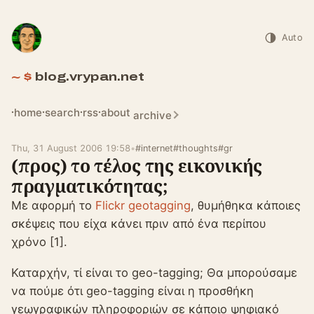
Auto
blog.vrypan.net
home
search
rss
about
archive
Thu, 31 August 2006 19:58
•
#internet
#thoughts
#gr
(προς) το τέλος της εικονικής
πραγματικότητας;
Με αφορμή το
Flickr geotagging
, θυμήθηκα κάποιες
σκέψεις που είχα κάνει πριν από ένα περίπου
χρόνο [1].
Καταρχήν, τί είναι το geo-tagging; Θα μπορούσαμε
να πούμε ότι geo-tagging είναι η προσθήκη
γεωγραφικών πληροφοριών σε κάποιο ψηφιακό