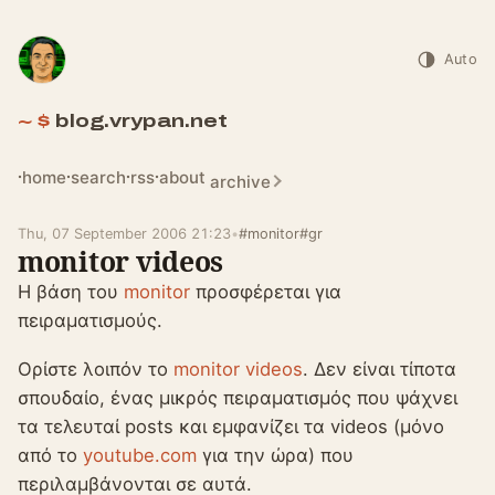
Auto
blog.vrypan.net
home
search
rss
about
archive
Thu, 07 September 2006 21:23
•
#monitor
#gr
monitor videos
Η βάση του
monitor
προσφέρεται για
πειραματισμούς.
Ορίστε λοιπόν το
monitor videos
. Δεν είναι τίποτα
σπουδαίο, ένας μικρός πειραματισμός που ψάχνει
τα τελευταί posts και εμφανίζει τα videos (μόνο
από το
youtube.com
για την ώρα) που
περιλαμβάνονται σε αυτά.