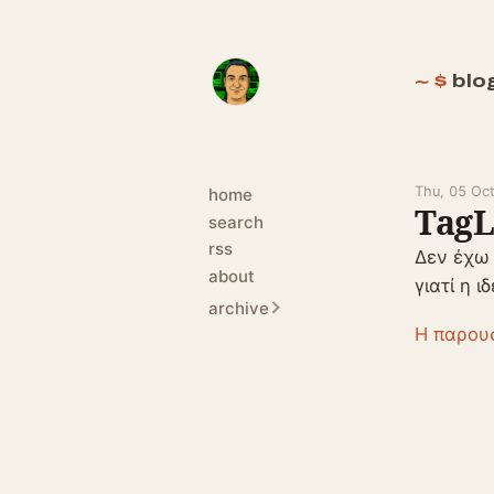
blo
Thu, 05 Oc
home
TagL
search
rss
Δεν έχω
about
γιατί η 
archive
Η παρου