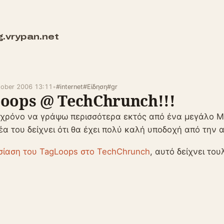
g.vrypan.net
tober 2006 13:11
•
#internet
#Είδηση
#gr
oops @ TechChrunch!!!
 χρόνο να γράψω περισσότερα εκτός από ένα μεγάλο
ιδέα του δείχνει ότι θα έχει πολύ καλή υποδοχή από την 
σίαση του TagLoops στο TechChrunch
, αυτό δείχνει του