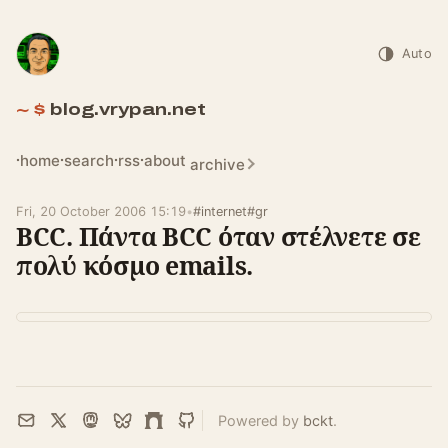
Auto
blog.vrypan.net
home
search
rss
about
archive
Fri, 20 October 2006 15:19
•
#internet
#gr
BCC. Πάντα BCC όταν στέλνετε σε
πολύ κόσμο emails.
Powered by
bckt
.
Email
X
Mastodon
Bluesky
Farcaster
GitHub