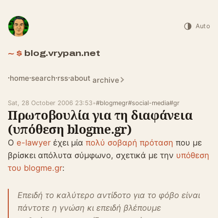
Auto
blog.vrypan.net
home
search
rss
about
archive
Sat, 28 October 2006 23:53
•
#blogmegr
#social-media
#gr
Πρωτοβουλία για τη διαφάνεια
(υπόθεση blogme.gr)
Ο
e-lawyer
έχει μία
πολύ σοβαρή πρόταση
που με
βρίσκει απόλυτα σύμφωνο, σχετικά με την
υπόθεση
του blogme.gr
:
Επειδή το καλύτερο αντίδοτο για το φόβο είναι
πάντοτε η γνώση κι επειδή βλέπουμε