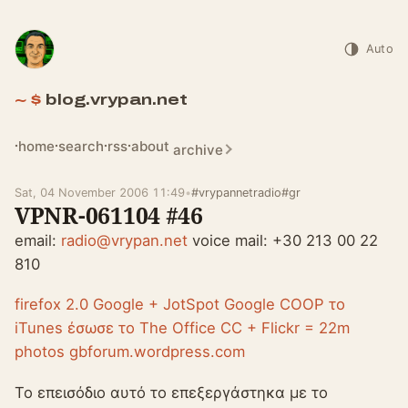
Auto
blog.vrypan.net
home
search
rss
about
archive
Sat, 04 November 2006 11:49
•
#vrypannetradio
#gr
VPNR-061104 #46
email:
radio@vrypan.net
voice mail: +30 213 00 22
810
firefox 2.0
Google + JotSpot
Google COOP
το
iTunes έσωσε το The Office
CC + Flickr = 22m
photos
gbforum.wordpress.com
Το επεισόδιο αυτό το επεξεργάστηκα με το