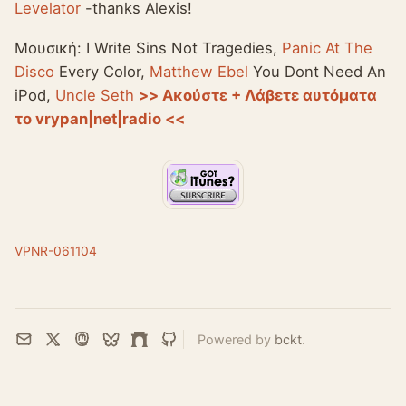
Levelator
-thanks Alexis!
Μουσική: I Write Sins Not Tragedies,
Panic At The
Disco
Every Color,
Matthew Ebel
You Dont Need An
iPod,
Uncle Seth
>> Ακούστε + Λάβετε αυτόματα
το vrypan|net|radio <<
VPNR-061104
Powered by
bckt
.
Email
X
Mastodon
Bluesky
Farcaster
GitHub