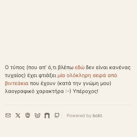
Ο τύπος (που απ' ό,τι βλέπω
εδώ
δεν είναι κανένας
τυχαίος) έχει φτιάξει
μία ολόκληρη σειρά από
βιντεάκια
που έχουν (κατά την γνώμη μου)
λαογραφικό χαρακτήρα :-) Υπέροχος!
Powered by
bckt
.
Email
X
Mastodon
Bluesky
Farcaster
GitHub