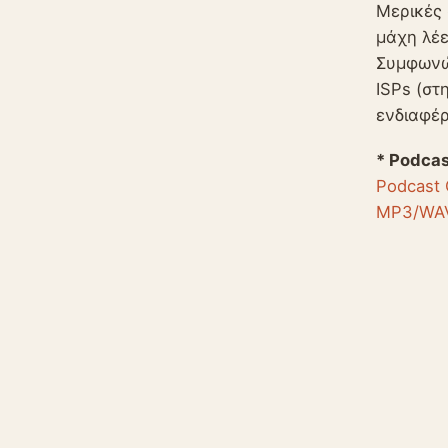
Μερικές 
μάχη λέε
Συμφωνώ,
ISPs (στ
ενδιαφέρ
* Podcas
Podcast C
MP3/WAV 