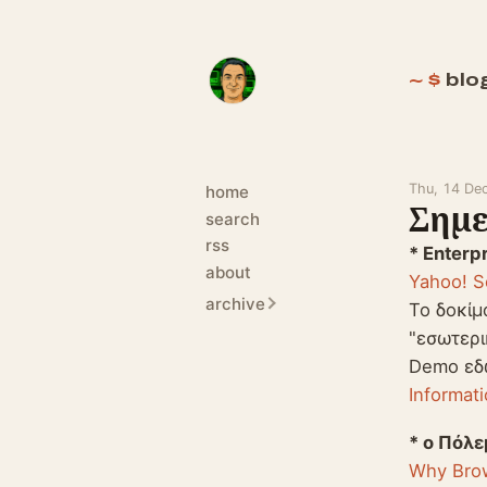
blo
Thu, 14 De
home
Σημε
search
rss
* Enterp
about
Yahoo! S
archive
Το δοκίμ
"εσωτερι
Demo εδ
Informat
* ο Πόλε
Why Brow