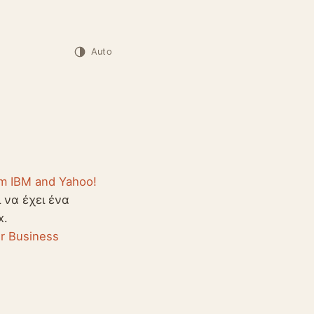
Auto
om IBM and Yahoo!
 να έχει ένα
x.
ur Business