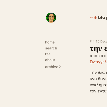
blo
Fri, 15 De
home
την 
search
rss
από κάτι
about
Εισαγγελ
archive
Την ίδια
ένα θανα
εγκληματ
τον εντυ