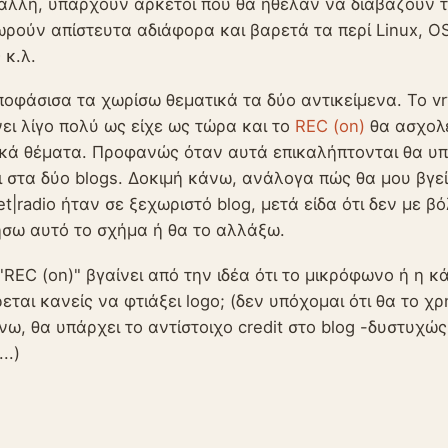
άλλη, υπάρχουν αρκετοί που θα ήθελαν να διαβάζουν 
ρούν απίστευτα αδιάφορα και βαρετά τα περί Linux, O
 κ.λ.
οφάσισα τα χωρίσω θεματικά τα δύο αντικείμενα. Το vr
ει λίγο πολύ ως είχε ως τώρα και το
REC (on)
θα ασχολε
ικά θέματα. Προφανώς όταν αυτά επικαλήπτονται θα υ
ι στα δύο blogs. Δοκιμή κάνω, ανάλογα πώς θα μου βγεί
et|radio ήταν σε ξεχωριστό blog, μετά είδα ότι δεν με β
σω αυτό το σχήμα ή θα το αλλάξω.
"REC (on)" βγαίνει από την ιδέα ότι το μικρόφωνο ή η κ
εται κανείς να φτιάξει logo; (δεν υπόχομαι ότι θα το χ
νω, θα υπάρχει το αντίστοιχο credit στο blog -δυστυχ
..)