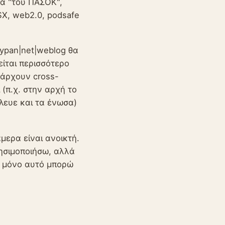
τα "του ΠΑΣΟΚ",
SX, web2.0, podsafe
ypan|net|weblog θα
ίται περισσότερο
πάρχουν cross-
 (π.χ. στην αρχή το
όλευε και τα ένωσα)
άμερα είναι ανοικτή.
ρησιμοποιήσω, αλλά
ώς μόνο αυτό μπορώ