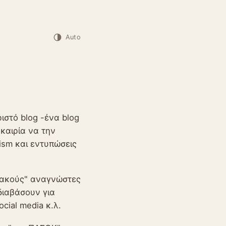
Auto
ιστό blog -ένα blog
καιρία να την
ism και εντυπώσεις
σιακούς" αναγνώστες
διαβάσουν για
cial media κ.λ.