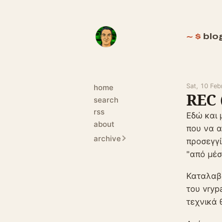
blo
Sat, 10 Fe
home
REC 
search
rss
Εδώ και 
about
που να α
archive
προσεγγί
"από μέσ
Καταλαβα
του vryp
τεχνικά 