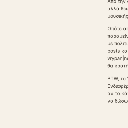
Από την 
αλλά θεω
μουσικής
Οπότε απ
παραμείν
με πολιτ
posts κα
vrypan|n
θα κρατή
BTW, το 
Ενδιαφέρ
αν το κά
να δώσω.