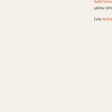
Ιωαννίν
μέσω str
[via
πολι