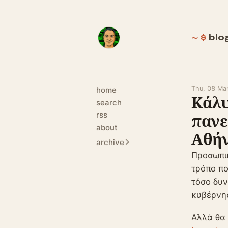
blo
Thu, 08 Ma
home
Κάλυ
search
rss
πανε
about
Αθήν
archive
Προσωπ
τρόπο πο
τόσο δυν
κυβέρνησ
Αλλά θα