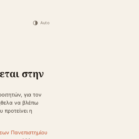
Auto
εται στην
φοιτητών, για τον
 ήθελα να βλέπω
υ προτείνει η
.
εων Πανεπιστημίου