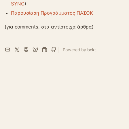
SYNC
)
Παρουσίαση Προγράμματος ΠΑΣΟΚ
(για comments, στα αντίστοιχα άρθρα)
Powered by
bckt
.
Email
X
Mastodon
Bluesky
Farcaster
GitHub