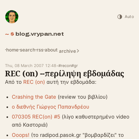
Auto
blog.vrypan.net
home
search
rss
about
archive
Thu, 08 March 2007 12:48
•
#recon
#gr
REC (on) --περίληψη εβδομάδας
Από το
REC (on)
αυτή την εβδομάδα:
Crashing the Gate
(review του βιβλίου)
ο διεθνής Γιώργος Παπανδρέου
070305 REC(on) #5
(λίγο καθυστερημένο video
από Καστοριά)
Ooops!
(το radipod.pasok.gr "βομβαρδίζει" το