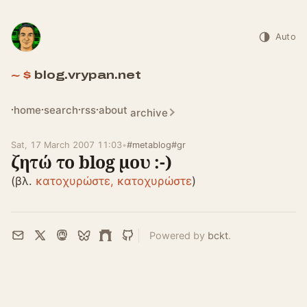
Auto
blog.vrypan.net
home
search
rss
about
archive
Sat, 17 March 2007 11:03
•
#metablog
#gr
ζητώ το blog μου :-)
(βλ.
κατοχυρώστε, κατοχυρώστε
)
Powered by
bckt
.
Email
X
Mastodon
Bluesky
Farcaster
GitHub