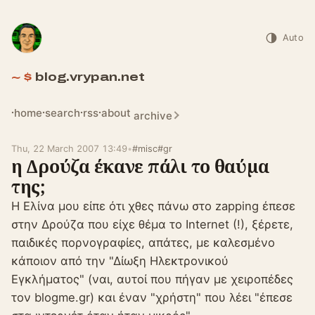
Auto
blog.vrypan.net
home
search
rss
about
archive
Thu, 22 March 2007 13:49
•
#misc
#gr
η Δρούζα έκανε πάλι το θαύμα
της;
Η Ελίνα μου είπε ότι χθες πάνω στο zapping έπεσε
στην Δρούζα που είχε θέμα το Internet (!), ξέρετε,
παιδικές πορνογραφίες, απάτες, με καλεσμένο
κάποιον από την "Δίωξη Ηλεκτρονικού
Εγκλήματος" (ναι, αυτοί που πήγαν με χειροπέδες
τον blogme.gr) και έναν "χρήστη" που λέει "έπεσε