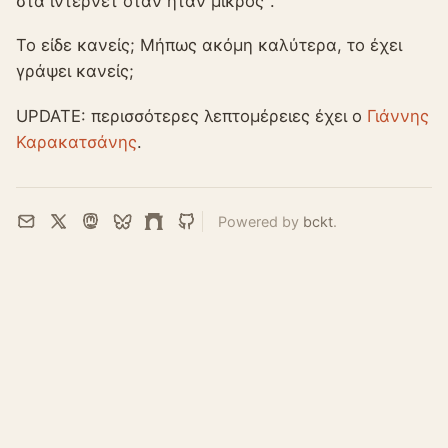
στα ιντερνέτ όταν ήταν μικρός".
Το είδε κανείς; Μήπως ακόμη καλύτερα, το έχει
γράψει κανείς;
UPDATE: περισσότερες λεπτομέρειες έχει ο
Γιάννης
Καρακατσάνης
.
Powered by
bckt
.
Email
X
Mastodon
Bluesky
Farcaster
GitHub