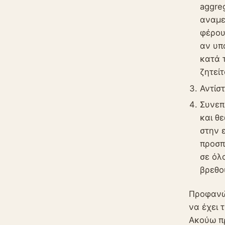
aggre
αναμε
φέρου
αν υπ
κατά 
ζητεί
Αντίστ
Συνεπ
και θ
στην 
προσπ
σε όλ
βρεθο
Προφανώς
να έχει 
Ακούω πρ