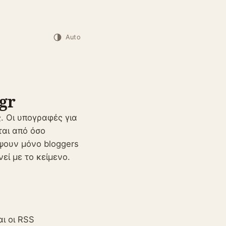
Auto
gr
. Οι υπογραφές για
ται από όσο
άψουν μόνο bloggers
εί με το κείμενο.
ι οι RSS