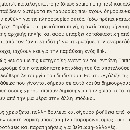
gators), καταλογοποίησης (όπως search engines) και άλ
ταδίδουν αυτόματα πληροφορίες που έχουν δημοσιευθεί
ν ευθύνη για τις πληροφορίες αυτές. (εδώ πρέπει κάπως
άρχει "πρόβλημα" με κάποια πηγή, η αντίστοιχη μήνυση 
της αρχικής πηγής και αφού υπάρξει καταδικαστική από
ται από τον "αναμεταδότη" να σταματήσει την αναμετά
οιχα, ισχύουν και για την παράθεση ενός link.
ώς θεωρούμε τις κατηγορίες εναντίον του Αντώνη Τσι
εωρούμε ότι η οποιαδήποτε καταδίκη του θα αποτελούσε
ελεύθερη λειτουργία του διαδικτύου, θα στραγγάλιζε τις
άθειες που γίνονται σήμερα σε αυτό και θα δημιουργού
ους όσους χρησιμοποιούν δημιουργικά τον χώρο αυτό ότ
ύν από την μία μέρα στην άλλη υπόδικοι.
 χρειάζεται πολλή δουλεία και σίγουρα βοήθεια από κ
την σωστή νομική υπόσταση (να παραμείνει όμως μικρό 
οτάσεις και παρατηρήσεις για βελτίωση-αλλαγές.