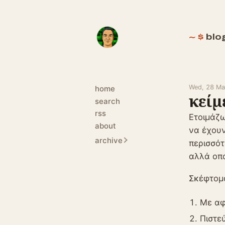
blo
Wed, 28 Ma
home
κείμ
search
rss
Ετοιμάζω
about
να έχουν
archive
περισσότ
αλλά οπο
Σκέφτομα
Με αφ
Πιστε