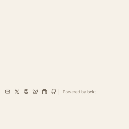
Powered by
bckt
.
Email
X
Mastodon
Bluesky
Farcaster
GitHub