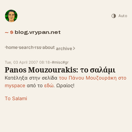
Auto
blog.vrypan.net
home
search
rss
about
archive
Tue, 03 April 2007 08:18
•
#misc
#gr
Panos Mouzourakis: το σαλάμι
Κατέληξα στην σελίδα
του Πάνου Μουζουράκη στο
myspace
από το
εδώ
. Ωραίος!
To Salami