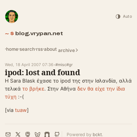
Auto
blog.vrypan.net
home
search
rss
about
archive
Wed, 18 April 2007 07:36
•
#misc
#gr
ipod: lost and found
Η Sara Blask έχασε το ipod της στην Ισλανδία, αλλά
τελικά
το βρήκε
. Στην Αθήνα
δεν θα είχε την ίδια
τύχη
:-(
[via
tuaw
]
Powered by
bckt
.