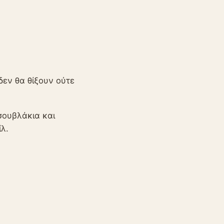
δεν θα θίξουν ούτε
σουβλάκια και
ίλ.