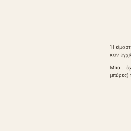
Ή είμαστ
καν εγχ
Μπα... έ
μπύρες) 