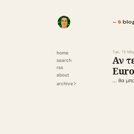
blo
Tue, 15 Ma
home
Αν τ
search
rss
Euro
about
... θα μ
archive