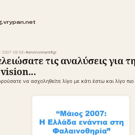
g.vrypan.net
y 2007 09:58
•
#environment
#gr
ελειώσατε τις αναλύσεις για τ
vision...
πορούσατε να ασχοληθείτε λίγο με κάτι έστω και λίγο πιο