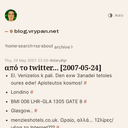
Auto
blog.vrypan.net
home
search
rss
about
archive
Thu, 24 May 2007 23:59
•
#diary
#gr
από το twitter... [2007-05-24]
El. Venizelos k pali. Den exw 3anadei tetoies
oures edw! Apisteutos kosmos!
#
Londino
#
BMI 006 LHR-GLA 1305 GATE 8
#
Glasgow..
#
menzieshotels.co.uk. Ωραίο, αλλά... 12λίρες/
μέρα το Internet???
#