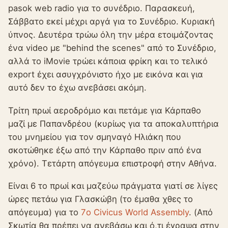
pasok web radio για το συνέδριο. Παρασκευή,
Σάββατο εκεί μέχρι αργά για το Συνέδριο. Κυριακή
ύπνος. Δευτέρα τρώω όλη την μέρα ετοιμάζοντας
ένα video με "behind the scenes" από το Συνέδριο,
αλλά το iMovie τρώει κάποια φρίκη και το τελικό
export έχει ασυγχρόνιστο ήχο με εικόνα και για
αυτό δεν το έχω ανεβάσει ακόμη.
Τρίτη πρωί αεροδρόμιο και πετάμε για Κάρπαθο
μαζί με Παπανδρέου (κυρίως για τα αποκαλυπτήρια
του μνημείου για τον σμηναγό Ηλιάκη που
σκοτώθηκε έξω από την Κάρπαθο πριν από ένα
χρόνο). Τετάρτη απόγευμα επιστροφή στην Αθήνα.
Είναι 6 το πρωί και μαζεύω πράγματα γιατί σε λίγες
ώρες πετάω για Γλασκώβη (το έμαθα χθες το
απόγευμα) για το
7o Civicus World Assembly
. (Από
Σκωτία θα πρέπει να ανεβάσω και ό,τι έγραψα στην