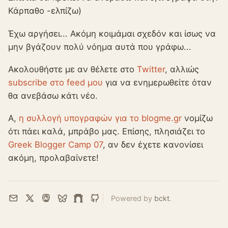
Κάρπαθο -ελπίζω)
Έχω αργήσει... Ακόμη κοιμάμαι σχεδόν και ίσως να
μην βγάζουν πολύ νόημα αυτά που γράφω...
Ακολουθήστε με αν θέλετε στο
Twitter
, αλλιώς
subscribe στο feed μου
για να ενημερωθείτε όταν
θα ανεβάσω κάτι νέο.
Α,
η συλλογή υπογραφών για το blogme.gr
νομίζω
ότι πάει καλά, μπράβο μας. Επίσης, πλησιάζει το
Greek Blogger Camp 07
, αν δεν έχετε κανονίσει
ακόμη, προλαβαίνετε!
Powered by
bckt
.
Email
X
Mastodon
Bluesky
Farcaster
GitHub