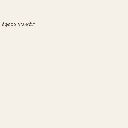
ν έφερα γλυκά."