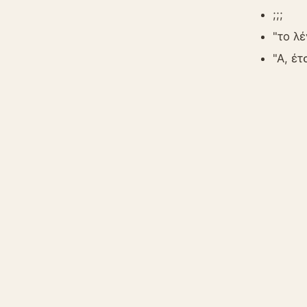
;;;
"το λέ
"A, έτ