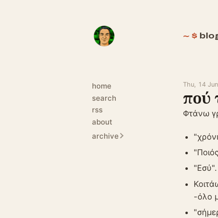
blo
Thu, 14 Ju
home
πού 
search
rss
Φτάνω γρ
about
archive
"χρόν
"Ποιός
"Εσύ"
Κοιτάω
-όλο 
"σήμε