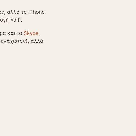
ες, αλλά το iPhone
ογή VoIP.
ρα και το
Skype
.
ουλάχιστον), αλλά