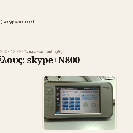
g.vrypan.net
y 2007 18:42
•
#casual-computing
#gr
έλους: skype+N800