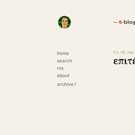
blo
Fri, 06 Jul
home
επιτ
search
rss
about
archive