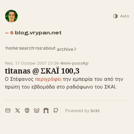
Auto
blog.vrypan.net
home
search
rss
about
archive
Wed, 17 October 2007 23:36
•
#mini-posts
#gr
titanas @ ΣΚΑΪ 100,3
Ο Στέφανος
περιγράφει
την εμπειρία του από την
πρώτη του εβδομάδα στο ραδιόφωνο του ΣΚΑΙ.
Powered by
bckt
.
Email
X
Mastodon
Bluesky
Farcaster
GitHub