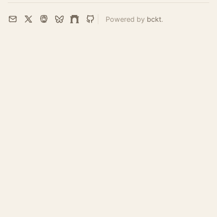
Powered by
bckt
.
Email
X
Mastodon
Bluesky
Farcaster
GitHub