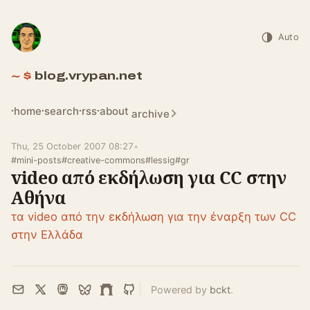
Auto
blog.vrypan.net
home
search
rss
about
archive
Thu, 25 October 2007 08:27
•
#mini-posts
#creative-commons
#lessig
#gr
video από εκδήλωση για CC στην
Αθήνα
τα video από την εκδήλωση για την έναρξη των CC
στην Ελλάδα
Powered by
bckt
.
Email
X
Mastodon
Bluesky
Farcaster
GitHub