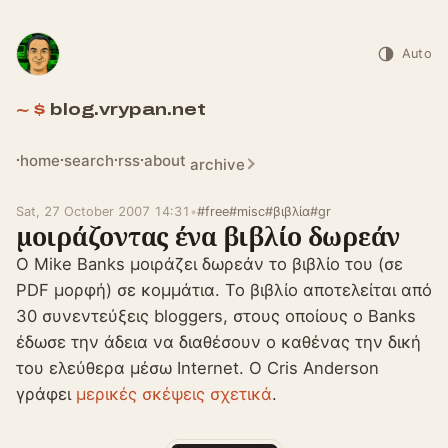
Auto
blog.vrypan.net
home
search
rss
about
archive
Sat, 27 October 2007 14:31
•
#free
#misc
#βιβλία
#gr
μοιράζοντας ένα βιβλίο δωρεάν
Ο Mike Banks μοιράζει δωρεάν το βιβλίο του (σε
PDF μορφή) σε κομμάτια. Το βιβλίο αποτελείται από
30 συνεντεύξεις bloggers, στους οποίους ο Banks
έδωσε την άδεια να διαθέσουν ο καθένας την δική
του ελεύθερα μέσω Internet. Ο Cris Anderson
γράφει
μερικές σκέψεις σχετικά
.