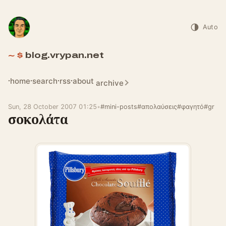
Auto
blog.vrypan.net
home
search
rss
about
archive
Sun, 28 October 2007 01:25
•
#mini-posts
#απολαύσεις
#φαγητό
#gr
σοκολάτα