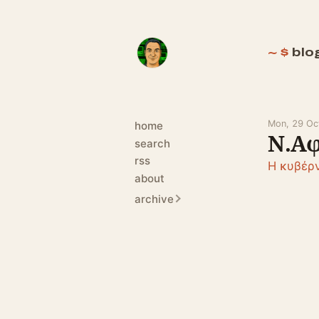
blo
Mon, 29 Oc
home
Ν.Αφ
search
rss
Η κυβέρν
about
archive