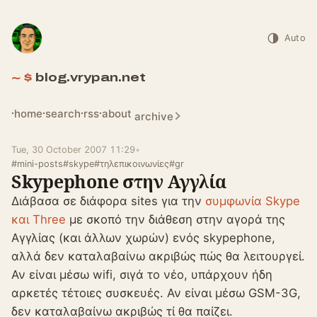
Auto
blog.vrypan.net
home
search
rss
about
archive
Tue, 30 October 2007 11:29
•
#mini-posts
#skype
#τηλεπικοινωνίες
#gr
Skypephone στην Αγγλία
Διάβασα σε διάφορα sites για την
συμφωνία Skype
και Three
με σκοπό την διάθεση στην αγορά της
Αγγλίας (και άλλων χωρών) ενός skypephone,
αλλά δεν καταλαβαίνω ακριβώς πώς θα λειτουργεί.
Αν είναι μέσω wifi, σιγά το νέο, υπάρχουν ήδη
αρκετές τέτοιες συσκευές. Αν είναι μέσω GSM-3G,
δεν καταλαβαίνω ακριβώς τί θα παίζει.