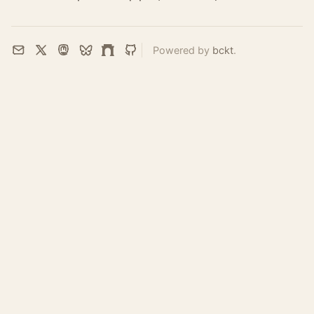
Powered by
bckt
.
Email
X
Mastodon
Bluesky
Farcaster
GitHub