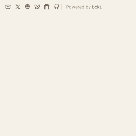
Powered by
bckt
.
Email
X
Mastodon
Bluesky
Farcaster
GitHub