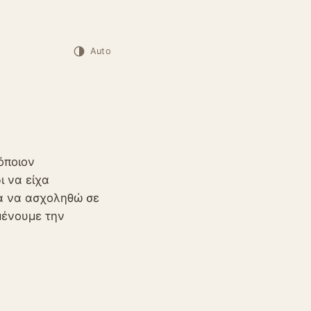
Auto
όποιον
ι να είχα
ια να ασχοληθώ σε
μένουμε την