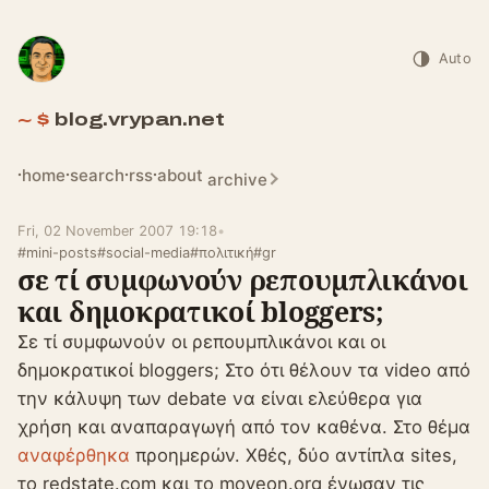
Auto
blog.vrypan.net
home
search
rss
about
archive
Fri, 02 November 2007 19:18
•
#mini-posts
#social-media
#πολιτική
#gr
σε τί συμφωνούν ρεπουμπλικάνοι
και δημοκρατικοί bloggers;
Σε τί συμφωνούν οι ρεπουμπλικάνοι και οι
δημοκρατικοί bloggers; Στο ότι θέλουν τα video από
την κάλυψη των debate να είναι ελεύθερα για
χρήση και αναπαραγωγή από τον καθένα. Στο θέμα
αναφέρθηκα
προημερών. Χθές, δύο αντίπλα sites,
το redstate.com και το moveon.org ένωσαν τις