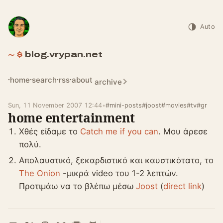
Auto
blog.vrypan.net
home
search
rss
about
archive
Sun, 11 November 2007 12:44
•
#mini-posts
#joost
#movies
#tv
#gr
home entertainment
Χθές είδαμε το
Catch me if you can
. Μου άρεσε
πολύ.
Απολαυστικό, ξεκαρδιστικό και καυστικότατο, το
The Onion
-μικρά video του 1-2 λεπτών.
Προτιμάω να το βλέπω μέσω
Joost
(
direct link
)