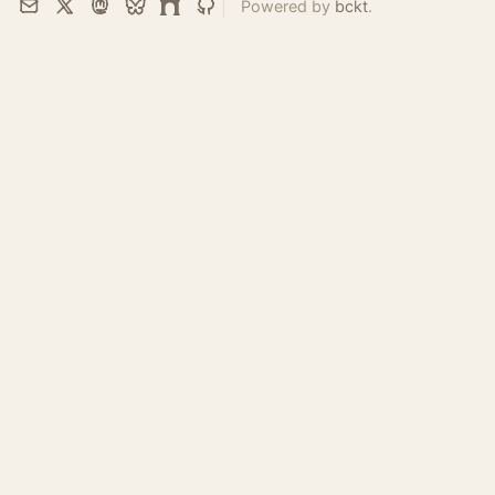
Powered by
bckt
.
Email
X
Mastodon
Bluesky
Farcaster
GitHub