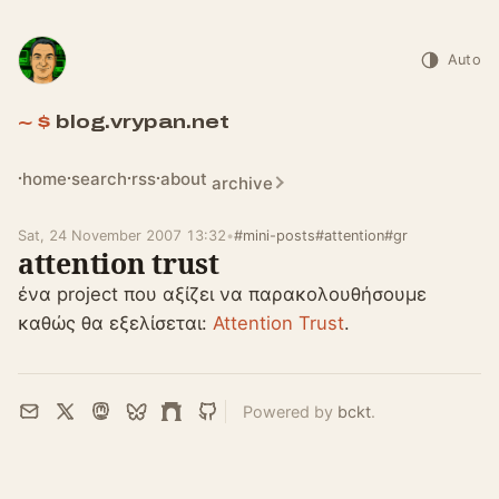
Auto
blog.vrypan.net
home
search
rss
about
archive
Sat, 24 November 2007 13:32
•
#mini-posts
#attention
#gr
attention trust
ένα project που αξίζει να παρακολουθήσουμε
καθώς θα εξελίσεται:
Attention Trust
.
Powered by
bckt
.
Email
X
Mastodon
Bluesky
Farcaster
GitHub