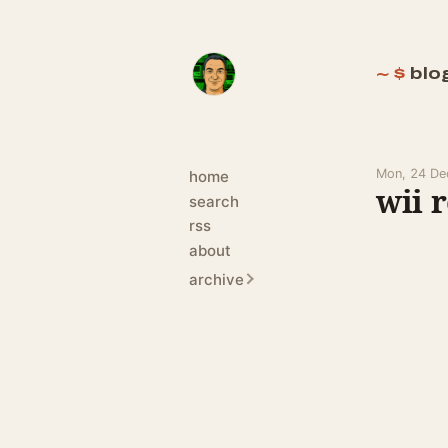
blo
Mon, 24 De
home
wii 
search
rss
about
archive