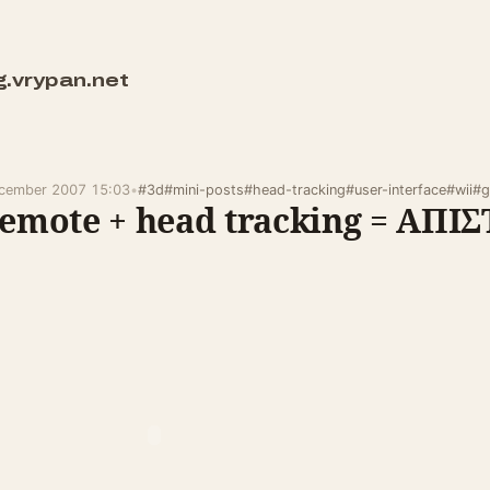
g.vrypan.net
cember 2007 15:03
•
#3d
#mini-posts
#head-tracking
#user-interface
#wii
#g
remote + head tracking = ΑΠΙ