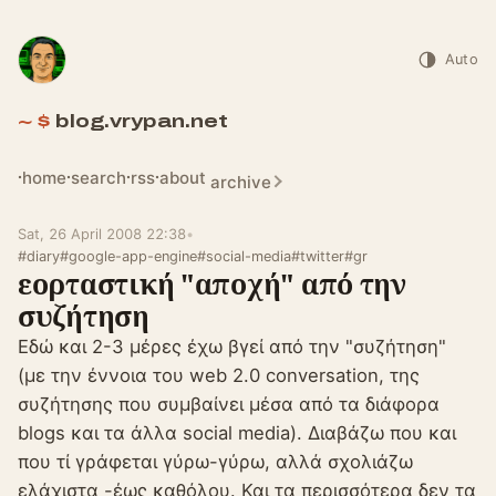
Auto
blog.vrypan.net
home
search
rss
about
archive
Sat, 26 April 2008 22:38
•
#diary
#google-app-engine
#social-media
#twitter
#gr
εορταστική "αποχή" από την
συζήτηση
Εδώ και 2-3 μέρες έχω βγεί από την "συζήτηση"
(με την έννοια του web 2.0 conversation, της
συζήτησης που συμβαίνει μέσα από τα διάφορα
blogs και τα άλλα social media). Διαβάζω που και
που τί γράφεται γύρω-γύρω, αλλά σχολιάζω
ελάχιστα -έως καθόλου. Και τα περισσότερα δεν τα